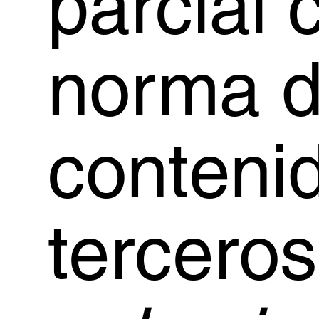
parcial 
norma d
conteni
tercero