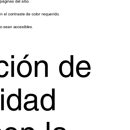
áginas del sitio.
el contraste de color requerido.
io sean accesibles.
ción de
idad