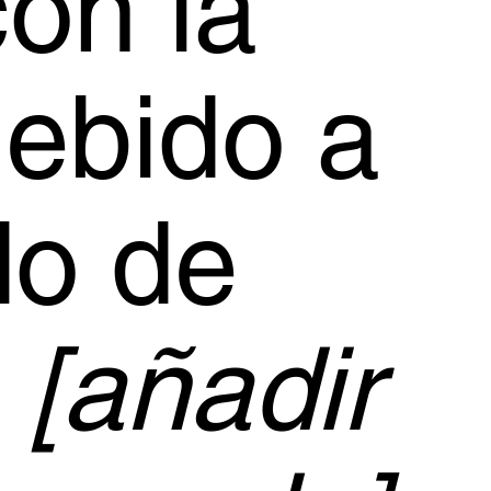
con la
ebido a
do de
s
[añadir