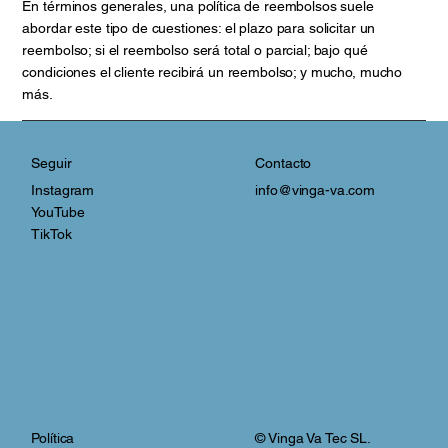
En términos generales, una política de reembolsos suele
abordar este tipo de cuestiones: el plazo para solicitar un
reembolso; si el reembolso será total o parcial; bajo qué
condiciones el cliente recibirá un reembolso; y mucho, mucho
más.
Contacto
Seguir
info@vinga-va.com
Instagram
YouTube
TikTok
© Vinga Va Tec SL.
Política