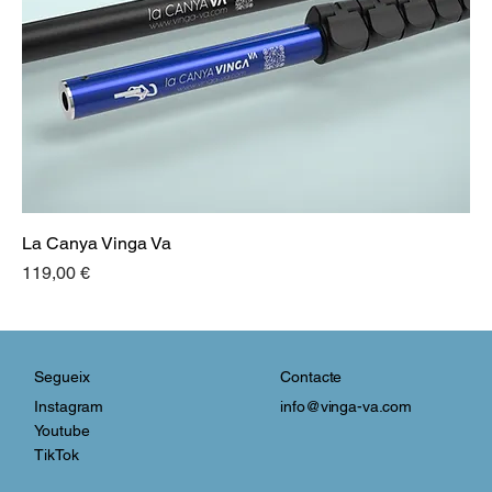
La Canya Vinga Va
Preu
119,00 €
Contacte
Segueix
info@vinga-va.com
Instagram
Youtube
TikTok